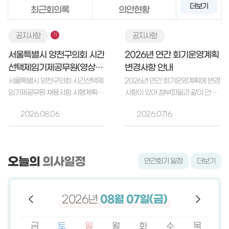
더보기
최근회의록
의안현황
비회기 중, 의사일정이 없습니다.
공지사항
N
공지사항
서울특별시 양천구의회 시간
2026년 연간 회기운영계획
비회기 중, 의사일정이 없습니다.
선택제임기제공무원(영상)
변경사항 안내
채용시험 시행계획 재공고
서울특별시 양천구의회 시간선택제
2026년 연간 회기운영계획에 변경
비회기 중, 의사일정이 없습니다.
임기제공무원 채용시험 시행계획을
사항이 있어 첨부파일과 같이 안내
다음과 같이 재공고하오니, 참신하
합니다.
2026.08.06
비회기 중, 의사일정이 없습니다.
2026.07.16
고 유능한 인재들의 많은 응모를 바
랍니다. ※ 재공고 사유 :
’26.7.21.~7.31. 공고하였으나 ’응시자
비회기 중, 의사일정이 없습니다.
가 선발예정인원과 같거나 선발예
오늘의
의사일정
연간회기 일정
더보기
정 인원보다 적을 경우’에 해당(「지방
비회기 중, 의사일정이 없습니다.
공무원 인사제도 운영지침」 제108
조제4항) 채용등급 및 분야 : 시간선
2026년
08월 08일(토)
08월 09일(일)
08월 20일(목)
08월 07일(금)
08월 10일(월)
08월 12일(수)
08월 13일(목)
08월 14일(금)
08월 15일(토)
08월 16일(일)
08월 18일(화)
08월 19일(수)
08월 17일(월)
08월 11일(화)
택제임기제마급(영상) 채용인원 : 1
비회기 중, 의사일정이 없습니다.
명 채용기간 : 9개월※ 근무기간은
근무실적 우수 시 총 근무기간 5년
금
토
일
월
화
수
목
금
비회기 중, 의사일정이 없습니다.