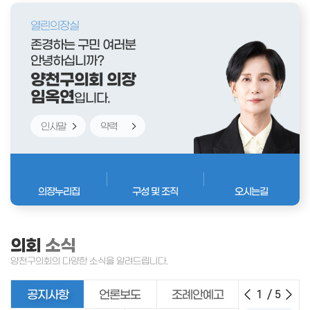
열린의장실
존경하는 구민 여러분
안녕하십니까?
양천구의회 의장
임옥연
입니다.
인사말
약력
의장누리집
구성 및 조직
오시는길
비회기 중, 의사일정이 없습니다.
비회기 중, 의사일정이 없습니다.
의회
소식
양천구의회의 다양한 소식을 알려드립니다.
비회기 중, 의사일정이 없습니다.
공지사항
언론보도
조례안예고
1
/
5
비회기 중, 의사일정이 없습니다.