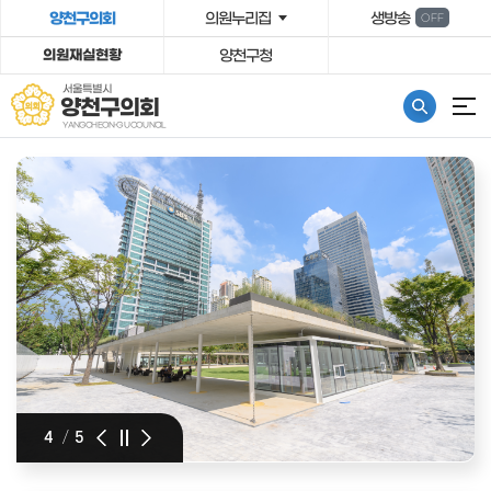
º»¹®¹ٷΰ¡±â
양천구의회
의원누리집
생방송
OFF
의원재실현황
양천구청
서울특별시
양천구의회
YANGCHEON-GU COUNCIL
4
/
5