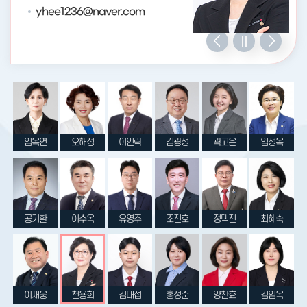
yim2897@gmail.com
jan9140@naver.com
rack717@naver.com
kkskks2277@hanmail.net
k-goeun@naver.com
limjog@hanmail.net
kkh608@naver.com
lsok0815@hanmail.net
yangcheon-in@naver.com
dmtcho@daum.net
xorwls47@naver.com
chs07270@naver.com
1379lejw@naver.com
yhee1236@naver.com
yangcheonjoseph@gmail.com
soun913@naver.com
midaschan@naver.com
imok5183@naver.com
임옥연
오해정
이인락
김광성
곽고은
임정옥
공기환
이수옥
유영주
조진호
정택진
최혜숙
이재웅
천용희
김대섭
홍성순
양찬효
김임옥