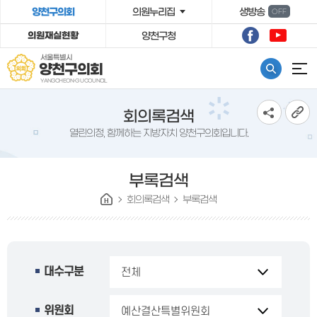
º»¹®¹ٷΰ¡±â
양천구의회
의원누리집
생방송
OFF
의원재실현황
양천구청
서울특별시
양천구의회
YANGCHEON-GU COUNCIL
회의록검색
열린의정, 함께하는 지방자치 양천구의회입니다.
부록검색
회의록검색
부록검색
대수구분
위원회