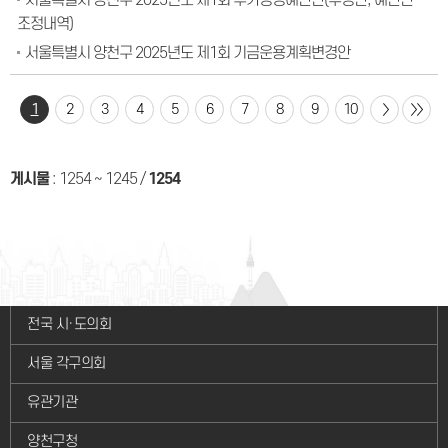
서툴특별시 양천구 2025년도 제1회 추가경정예산안(수정안, 예산안
조정내역)
서울특별시 양천구 2025년도 제1회 기금운용계획변경안
1
2
3
4
5
6
7
8
9
10
게시물
:
1254 ~ 1245
/
1254
전국 시·도의회
서울 각구의회
유관기관
양천구청