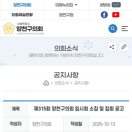
º»¹®¹ٷΰ¡±â
양천구의회
의원누리집
생방송
OFF
의원재실현황
양천구청
서울특별시
양천구의회
YANGCHEON-GU COUNCIL
의회소식
열린의정, 함께하는 지방자치 양천구의회입니다.
공지사항
의회소식
공지사항
제315회 양천구의회 임시회 소집 및 집회 공고
제목
작성자
작성일
양천구의회
2025-10-13