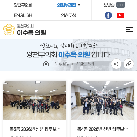
본문바로가기
양천구의회
의원누리집
생방송
OFF
ENGLISH
양천구청
양천구의회
이수옥 의원
양천구의회
이수옥 의원
입니다.
의정활동
의원갤러리
목5동 2026년 신년 업무보고회
목4동 2026년 신년 업무보고회