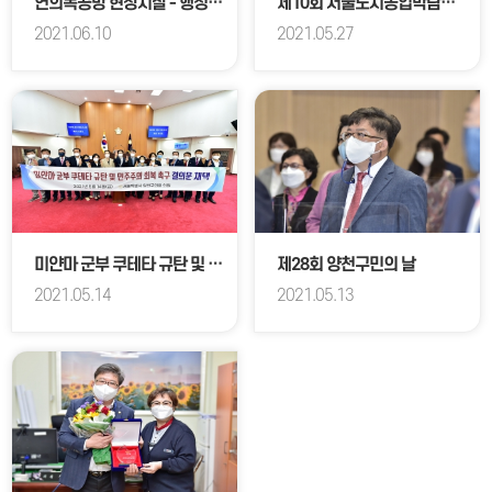
연의목공방 현장시찰 - 행정재경위원회
제10회 서울도시농업박람회 라운딩
2021.06.10
2021.05.27
미얀마 군부 쿠테타 규탄 및 민주주의 회복 촉구 결의문 채택
제28회 양천구민의 날
2021.05.14
2021.05.13