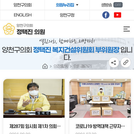
본문바로가기
양천구의회
의원누리집
생방송
OFF
ENGLISH
양천구청
양천구의회
정택진 의원
양천구의회
정택진 복지건설위원회 부위원장
입니
다.
의정활동
의원갤러리
제287회 임시회 제1차 의회운영위원회
코로나19 방역대책 근무자에 격려품 전달