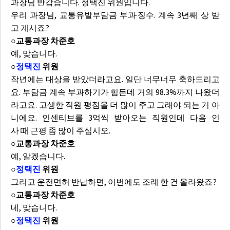
과장님 반갑습니다. 정택진 위원입니다.
우리 과장님, 교통유발부담금 부과·징수. 계속 3년째 상 받
고 계시죠?
○교통과장 차준호
예, 맞습니다.
○
정택진
위원
작년에는 대상을 받았더라고요. 일단 너무너무 축하드리고
요. 부담금 계속 부과하기가 힘든데 거의 98.3%까지 나왔더
라고요. 고생한 직원 평점을 더 많이 주고 그래야 되는 거 아
니에요. 인센티브를 3억씩 받아오는 직원인데 다음 인
사 때 근평 좀 많이 주십시오.
○교통과장 차준호
예, 알겠습니다.
○
정택진
위원
그리고 운전면허 반납하면, 이번에도 조례 한 건 올라왔죠?
○교통과장 차준호
네, 맞습니다.
○
정택진
위원