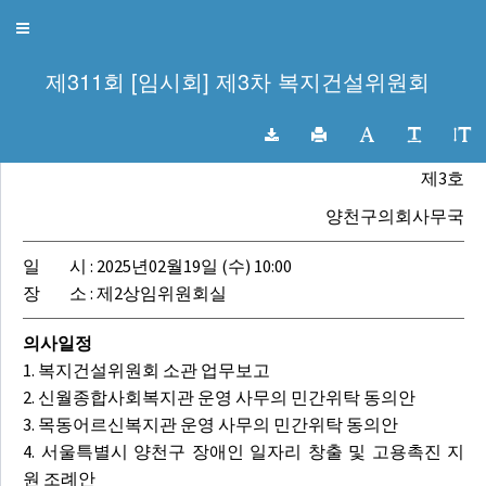
양천구의회 회의록
Toggle
navigation
제311회 [임시회] 제3차 복지건설위원회
제311회 양천구의회 [임시회]
복지건설위원회회의록
제3호
양천구의회사무국
일 시 : 2025년02월19일 (수) 10:00
장 소 : 제2상임위원회실
의사일정
1. 복지건설위원회 소관 업무보고
2. 신월종합사회복지관 운영 사무의 민간위탁 동의안
3. 목동어르신복지관 운영 사무의 민간위탁 동의안
4. 서울특별시 양천구 장애인 일자리 창출 및 고용촉진 지
원 조례안