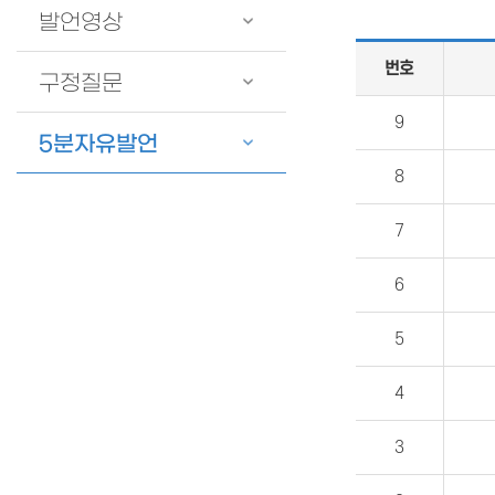
발언영상
번호
구정질문
9
5분자유발언
8
7
6
5
4
3