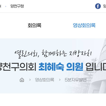
양천구청
H
회의록
영상회의록
양천구의회
최혜숙 의원
입니다
영상회의록
5분자유발언