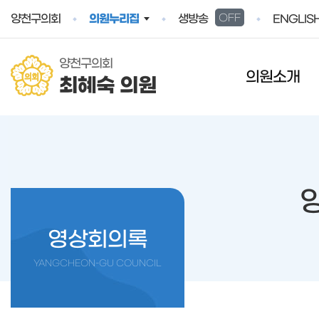
본문바로가기
양천구의회
의원누리집
생방송
OFF
ENGLIS
양천구의회
의원소개
최혜숙 의원
영상회의록
YANGCHEON-GU COUNCIL