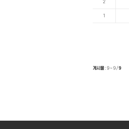
2
1
게시물
:
9 ~ 9
/
9