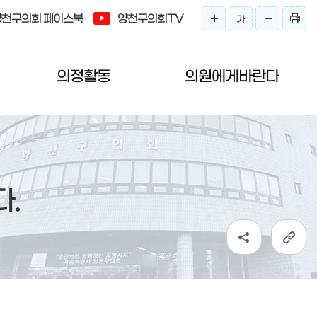
양천구의회 페이스북
양천구의회TV
가
의정활동
의원에게바란다
.