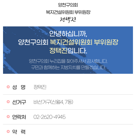
양천구의회
복지건설위원회 부위원장
안녕하십니까,
양천구의회
복지건설위원회 부위원장
정택진
입니다.
양천구의회 누리집을 찾아주셔서 감사합니다.
구민과 함께하는 지방자치를 만들겠습니다.
성명
정택진
선거구
바선거구(신월4, 7동)
연락처
02-2620-4945
약력