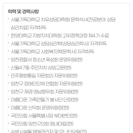
학력 및 경력사항
서울기독대학교 치유상담대학원 문학석사(전공분야: 상담·
심리치료) 자격취득
한양대학교 지방자치대학원 고위정책과정 제4기 수료
서울기독대학교 상담심리학(상담심리학사) 자격취득
서울기독대학교 사회복지학(문학사) 자격취득
양천경찰서 청소년 육성회 운영위원(현)
신월4·7동 주민자치 상임고문(현)
민주평화통일 자문회의 자문위원(현)
양천구 장애인단체 연합회 자문위원(현)
양천구 재경 영남향우회 자문위원(현)
아름다운 가족만들기 봉사단 단장(현)
아름다운 산악회 운영위원장(현)
국민의힘 서울특별시당 부대변인(현)
국민의힘 양천구의회 원내대표(현)
수방시설물 명예관리자 및 모니터요원(전)