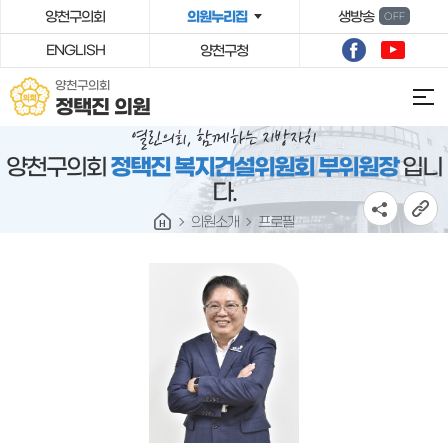
본문바로가기
양천구의회
의원누리집
생방송
OFF
ENGLISH
양천구청
양천구의회
정택진 의원
양천구의회
정택진 복지건설위원회 부위원장
입니
다.
의원소개
프로필