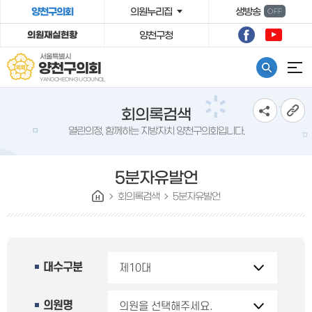
º»¹®¹ٷΰ¡±â
양천구의회
의원누리집
생방송
OFF
의원재실현황
양천구청
서울특별시
양천구의회
YANGCHEON-GU COUNCIL
회의록검색
열린의정, 함께하는 지방자치 양천구의회입니다.
5분자유발언
회의록검색
5분자유발언
대수구분
의원명